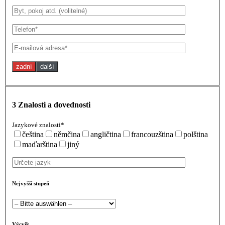
zadní
další
3
Znalosti a dovednosti
Jazykové znalosti*
čeština
němčina
angličtina
francouzština
polština
maďarština
jiný
Nejvyšší stupeň
Výcvik