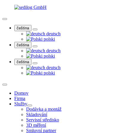
čeština
deutsch
polski
čeština
deutsch
polski
čeština
deutsch
polski
Domov
Firma
Služby
Dodávka a montáž
Skladování
Servisní středisko
3D měření
Smluvní partner