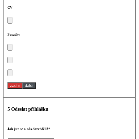
CV
Posudky
zadní
další
5
Odeslat přihlášku
Bitte
lasse
Jak jste se o nás dozvěděli?*
dieses
Feld