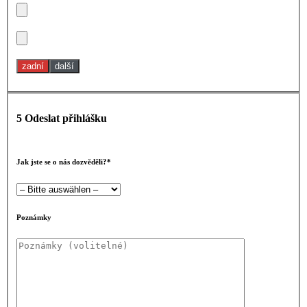
zadní
další
5
Odeslat přihlášku
Bitte
lasse
Jak jste se o nás dozvěděli?*
dieses
Feld
leer.
Poznámky