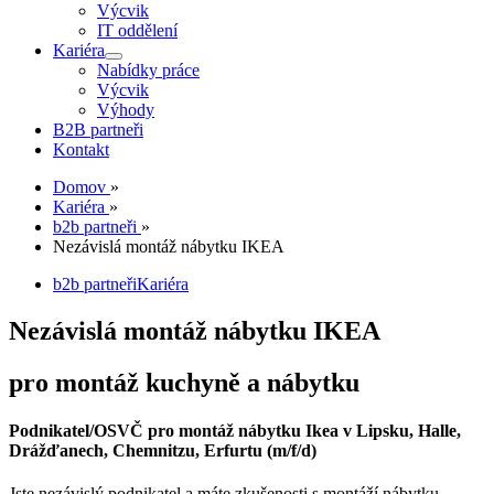
Výcvik
IT oddělení
Kariéra
Nabídky práce
Výcvik
Výhody
B2B partneři
Kontakt
Domov
»
Kariéra
»
b2b partneři
»
Nezávislá montáž nábytku IKEA
b2b partneři
Kariéra
Nezávislá montáž nábytku IKEA
pro montáž kuchyně a nábytku
Podnikatel/OSVČ pro montáž nábytku Ikea v Lipsku, Halle,
Drážďanech, Chemnitzu, Erfurtu (m/f/d)
Jste nezávislý podnikatel a máte zkušenosti s montáží nábytku